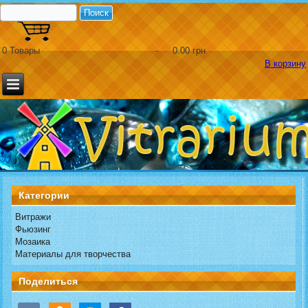
0
Товары
-
0.00 грн
В корзину
Категории
Витражи
Фьюзинг
Мозаика
Материалы для творчества
Поделиться