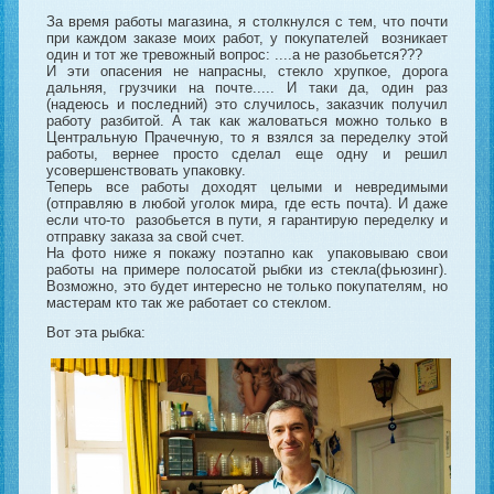
За время работы магазина, я столкнулся с тем, что почти
при каждом заказе моих работ, у покупателей возникает
один и тот же тревожный вопрос: ....а не разобьется???
И эти опасения не напрасны, стекло хрупкое, дорога
дальняя, грузчики на почте..... И таки да, один раз
(надеюсь и последний) это случилось, заказчик получил
работу разбитой. А так как жаловаться можно только в
Центральную Прачечную, то я взялся за переделку этой
работы, вернее просто сделал еще одну и решил
усовершенствовать упаковку.
Теперь все работы доходят целыми и невредимыми
(отправляю в любой уголок мира, где есть почта). И даже
если что-то разобьется в пути, я гарантирую переделку и
отправку заказа за свой счет.
На фото ниже я покажу поэтапно как упаковываю свои
работы на примере полосатой рыбки из стекла(фьюзинг).
Возможно, это будет интересно не только покупателям, но
мастерам кто так же работает со стеклом.
Вот эта рыбка: