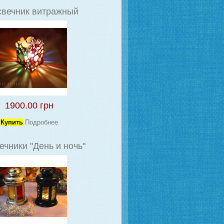
вечник витражный
1900.00 грн
Купить
Подробнее
чники "День и ночь"