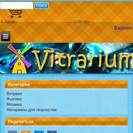
0
Товары
-
0.00 грн
В корзину
Категории
Витражи
Фьюзинг
Мозаика
Материалы для творчества
Поделиться